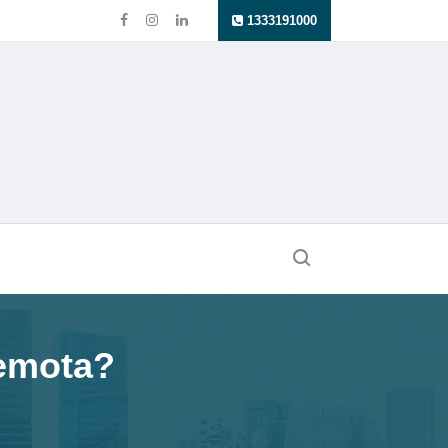
1333191000
Remota?